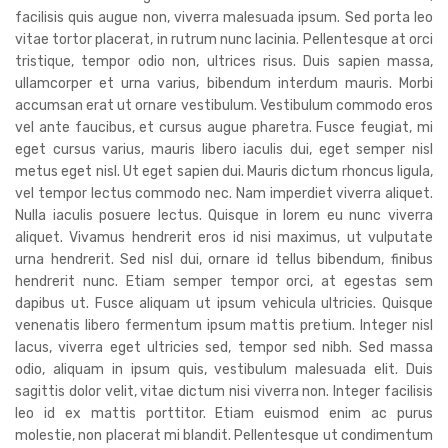
facilisis quis augue non, viverra malesuada ipsum. Sed porta leo
vitae tortor placerat, in rutrum nunc lacinia. Pellentesque at orci
tristique, tempor odio non, ultrices risus. Duis sapien massa,
ullamcorper et urna varius, bibendum interdum mauris. Morbi
accumsan erat ut ornare vestibulum. Vestibulum commodo eros
vel ante faucibus, et cursus augue pharetra. Fusce feugiat, mi
eget cursus varius, mauris libero iaculis dui, eget semper nisl
metus eget nisl. Ut eget sapien dui. Mauris dictum rhoncus ligula,
vel tempor lectus commodo nec. Nam imperdiet viverra aliquet.
Nulla iaculis posuere lectus. Quisque in lorem eu nunc viverra
aliquet. Vivamus hendrerit eros id nisi maximus, ut vulputate
urna hendrerit. Sed nisl dui, ornare id tellus bibendum, finibus
hendrerit nunc. Etiam semper tempor orci, at egestas sem
dapibus ut. Fusce aliquam ut ipsum vehicula ultricies. Quisque
venenatis libero fermentum ipsum mattis pretium. Integer nisl
lacus, viverra eget ultricies sed, tempor sed nibh. Sed massa
odio, aliquam in ipsum quis, vestibulum malesuada elit. Duis
sagittis dolor velit, vitae dictum nisi viverra non. Integer facilisis
leo id ex mattis porttitor. Etiam euismod enim ac purus
molestie, non placerat mi blandit. Pellentesque ut condimentum