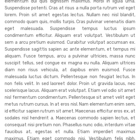
elementum dui quis dignissim maximus. Morbi in ligula urna.
Suspendisse potenti. Cras at risus a nulla porta rutrum vel eget
lorem. Proin sit amet egestas lectus. Nullam nec nisl blandit,
commodo quam quis, mollis turpis. Cras pulvinar venenatis diam
eget malesuada. Suspendisse tempus luctus ipsum
condimentum efficitur. Aliquam erat volutpat. Vestibulum ut
sem a arcu pretium euismod. Curabitur volutpat accumsan ex.
Suspendisse sagittis sapien ac ante elementum, et tempus mi
aliquam. Fusce tempus, arcu a pulvinar ultricies, massa nunc
suscipit tellus, sed congue ex magna eu nulla. Aliquam ultrices
diam non risus vehicula, at dapibus enim euismod. Fusce
malesuada luctus dictum. Pellentesque non feugiat lectus. In
non felis velit. In sed laoreet dolor. Proin ut gravida lacus, nec
scelerisque lacus. Aliquam erat volutpat. Etiam vel odio sit amet
nisl fermentum condimentum. Pellentesque sit amet velit eget
metus rutrum cursus. In at eros nisl. Nam elementum enim sem,
id efficitur sapien rutrum sit amet. Maecenas efficitur eros ex, at
sodales nisl hendrerit a. Maecenas commodo sapien lectus, et
consequat nisi pretium non. Phasellus nunc odio, interdum vitae
faucibus at, egestas et nulla. Etiam imperdiet maximus
maximus. Etiam eget commodo nisi. Vestibulum felis nibh,